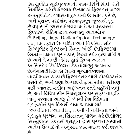
સિમ્યુલેટેડ સૂર્યપ્રકાશની કામગીરીને સીધી રીતે
નિર્ધારિત કરે છે.કેટલાક ઉત્પાદકો ફિલ્ટરને બદલે
ઇન્સ્યુલેટીંગ ગ્લાસના ટુકડાનો ઉપયોગ કરે છે,
અને પ્રાપ્ત પ્રદર્શન પ્રમાણભૂત મૂલ્યથી દૂર
છે.વધુ સારી અસર મેળવવા માટે આ પ્રકારના
ફિલ્ટરને કોટિંગ દ્વારા સમજવું આવશ્યક
છે.Beijing Jingyi Bodian Optical Technology
Co., Ltd. દ્વારા ઉત્પાદિત અને વિકસિત સૌર
સિમ્યુલેટર ફિલ્ટરની કિંમત ઓછી છે.ફિલ્ટરમાં
ઉચ્ચ તાપમાન પ્રતિકાર, ઉચ્ચ સ્પેક્ટ્રલ મેચિંગ
છે અને તે મલ્ટી-લેયર હાર્ડ ફિલ્મ આયન-
આસિસ્ટેડ ડિપોઝિશન ટેકનોલોજી અપનાવે
છે.નેનોમટીરિયલ્સ ઉચ્ચ શૂન્યાવકાશમાં
બાષ્પીભવન થાય છે.ફિલ્મ સ્તર સારી કોમ્પેક્ટનેસ
ધરાવે છે, અને ઘણા ઉત્પાદકો દ્વારા સીધા પરીક્ષણ
પછી આંતરરાષ્ટ્રીય અદ્યતન સ્તરે પહોંચી ગયું
છે, અને વિવિધ સૌર સિમ્યુલેટર પર સફળતાપૂર્વક
લાગુ કરવામાં આવ્યું છે.કંપની દેશ-વિદેશમાં
ગ્રાહકોને પૂરા દિલથી સેવા આપવા માટે
"અખંડિતતા-આધારિત, તકનીકી નવીનતા અને
ગ્રાહક પ્રથમ" ના સિદ્ધાંતનું પાલન કરે છે.સોલર
સિમ્યુલેટર ફિલ્ટર્સ ગ્રાહકો દ્વારા પ્રદાન કરવામાં
આવેલ ઉત્પાદનો અનુસાર કસ્ટમાઇઝ કરી શકાય
છે.