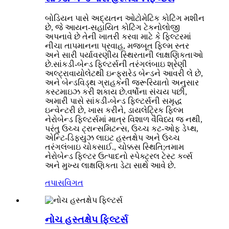
બોડિયન પાસે અદ્યતન ઓટોમેટિક કોટિંગ મશીન
છે, જે આયન-સહાયિત કોટિંગ ટેકનોલોજી
અપનાવે છે તેની ખાતરી કરવા માટે કે ફિલ્ટરમાં
નીચા તાપમાનના પ્રવાહ, મજબૂત ફિલ્મ સ્તર
અને સારી પર્યાવરણીય સ્થિરતાની લાક્ષણિકતાઓ
છે.સાંકડી-બેન્ડ ફિલ્ટર્સની તરંગલંબાઇ શ્રેણી
અલ્ટ્રાવાયોલેટથી ઇન્ફ્રારેડ બેન્ડને આવરી લે છે,
અને બેન્ડવિડ્થ ગ્રાહકની જરૂરિયાતો અનુસાર
કસ્ટમાઇઝ કરી શકાય છે.વર્ષોના સંચય પછી,
અમારી પાસે સાંકડી-બેન્ડ ફિલ્ટર્સની સમૃદ્ધ
ઇન્વેન્ટરી છે, ખાસ કરીને, ડાયલેટ્રિક ફિલ્મ
નેરોબેન્ડ ફિલ્ટર્સમાં માત્ર વિશાળ વૈવિધ્ય જ નથી,
પરંતુ ઉચ્ચ ટ્રાન્સમિટન્સ, ઉચ્ચ કટ-ઓફ ડેપ્થ,
એન્ટિ-ડિફ્યુઝ લાઇટ હસ્તક્ષેપ અને ઉચ્ચ
તરંગલંબાઇ ચોકસાઈ., ચોક્કસ સ્થિતિ;તમામ
નેરોબેન્ડ ફિલ્ટર ઉત્પાદનો સ્પેક્ટ્રલ ટેસ્ટ કર્વ્સ
અને મુખ્ય લાક્ષણિકતા ડેટા સાથે આવે છે.
તપાસ
વિગત
નોચ હસ્તક્ષેપ ફિલ્ટર્સ