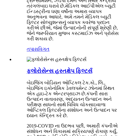
ટ્રાન્સમિશન, ઝડપી દમન અને સ્થિર કેન્દ્રીય
તરંગલંબાઇ ધરાવે છે.મેડિકલ આઈપીએલ બ્યુટી
ઈન્ડસ્ટ્રીના ઘણા વર્ષોના અમારા વ્યાપક
અનુભવના આધારે, અમે તમને મેડિકલ બ્યુટી
ફિલ્ટર સોલ્યુશન્સનું વ્યાપક કવરેજ પ્રદાન
કરીએ છીએ, જેમાં ઉત્પાદનોની સંપૂર્ણ શ્રેણી છે,
જેને જરૂરિયાત મુજબ કસ્ટમાઈઝ અને પ્રોસેસ
કરી શકાય છે.
તપાસ
વિગત
ફ્લોરોસેન્સ હસ્તક્ષેપ ફિલ્ટર્સ
બેઇજિંગ બોડિયન ઓપ્ટિકલ ટેક.કો., લિ.,
બેઇજિંગ ઇકોનોમિક ડેવલપમેન્ટ ઝોનમાં સ્થિત
એક હાઇ-ટેક એન્ટરપ્રાઇઝ છે.કંપની સારા
ઉત્પાદન વાતાવરણ, અદ્યતન ઉત્પાદન અને
પરીક્ષણ સાધનો સાથે વિવિધ ચોકસાઇવાળા
ઓપ્ટિકલ ફિલ્ટર્સના સંશોધન અને ઉત્પાદન પર
ધ્યાન કેન્દ્રિત કરે છે.
2019-COVID ના ઉદભવ પછી, અમારી કંપનીએ
સંશોધન અને વિકાસમાં સક્રિયપણે રોકાણ કર્યું,