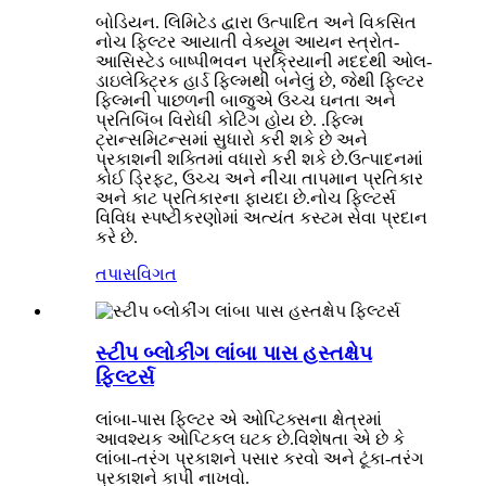
બોડિયન. લિમિટેડ દ્વારા ઉત્પાદિત અને વિકસિત
નોચ ફિલ્ટર આયાતી વેક્યૂમ આયન સ્ત્રોત-
આસિસ્ટેડ બાષ્પીભવન પ્રક્રિયાની મદદથી ઓલ-
ડાઇલેક્ટ્રિક હાર્ડ ફિલ્મથી બનેલું છે, જેથી ફિલ્ટર
ફિલ્મની પાછળની બાજુએ ઉચ્ચ ઘનતા અને
પ્રતિબિંબ વિરોધી કોટિંગ હોય છે. .ફિલ્મ
ટ્રાન્સમિટન્સમાં સુધારો કરી શકે છે અને
પ્રકાશની શક્તિમાં વધારો કરી શકે છે.ઉત્પાદનમાં
કોઈ ડ્રિફ્ટ, ઉચ્ચ અને નીચા તાપમાન પ્રતિકાર
અને કાટ પ્રતિકારના ફાયદા છે.નોચ ફિલ્ટર્સ
વિવિધ સ્પષ્ટીકરણોમાં અત્યંત કસ્ટમ સેવા પ્રદાન
કરે છે.
તપાસ
વિગત
સ્ટીપ બ્લોકીંગ લાંબા પાસ હસ્તક્ષેપ
ફિલ્ટર્સ
લાંબા-પાસ ફિલ્ટર એ ઓપ્ટિક્સના ક્ષેત્રમાં
આવશ્યક ઓપ્ટિકલ ઘટક છે.વિશેષતા એ છે કે
લાંબા-તરંગ પ્રકાશને પસાર કરવો અને ટૂંકા-તરંગ
પ્રકાશને કાપી નાખવો.