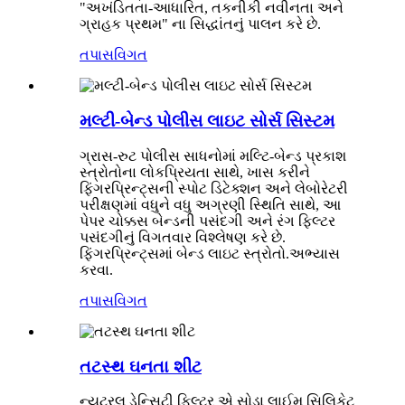
"અખંડિતતા-આધારિત, તકનીકી નવીનતા અને
ગ્રાહક પ્રથમ" ના સિદ્ધાંતનું પાલન કરે છે.
તપાસ
વિગત
મલ્ટી-બેન્ડ પોલીસ લાઇટ સોર્સ સિસ્ટમ
ગ્રાસ-રુટ પોલીસ સાધનોમાં મલ્ટિ-બેન્ડ પ્રકાશ
સ્ત્રોતોના લોકપ્રિયતા સાથે, ખાસ કરીને
ફિંગરપ્રિન્ટ્સની સ્પોટ ડિટેક્શન અને લેબોરેટરી
પરીક્ષણમાં વધુને વધુ અગ્રણી સ્થિતિ સાથે, આ
પેપર ચોક્કસ બેન્ડની પસંદગી અને રંગ ફિલ્ટર
પસંદગીનું વિગતવાર વિશ્લેષણ કરે છે.
ફિંગરપ્રિન્ટ્સમાં બેન્ડ લાઇટ સ્ત્રોતો.અભ્યાસ
કરવા.
તપાસ
વિગત
તટસ્થ ઘનતા શીટ
ન્યુટ્રલ ડેન્સિટી ફિલ્ટર એ સોડા લાઈમ સિલિકેટ