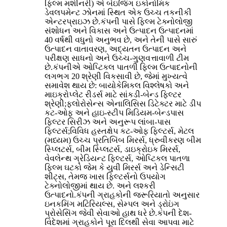
ફિલ્મ મશીનરી) એ બેઇજિંગ ઇકોનોમિક
ડેવલપમેન્ટ ઝોનમાં સ્થિત એક ઉચ્ચ તકનીકી
એન્ટરપ્રાઇઝ છે.કંપની પાસે ફિલ્મ ટેક્નોલોજી
સંશોધન અને વિકાસ અને ઉત્પાદન ઉત્પાદનમાં
40 વર્ષથી વધુનો અનુભવ છે, અને તેની પાસે સારું
ઉત્પાદન વાતાવરણ, અદ્યતન ઉત્પાદન અને
પરીક્ષણ સાધનો અને ઉચ્ચ-ગુણવત્તાવાળી ટીમ
છે.કંપનીએ ઓપ્ટિકલ પાતળી ફિલ્મ ઉત્પાદનોની
લગભગ 20 શ્રેણી વિકસાવી છે, જેમાં મુખ્યત્વે
સમાવેશ થાય છે: બાયોકેમિકલ વિશ્લેષકો અને
માઇક્રોપ્લેટ રીડર્સ માટે સાંકડી-બેન્ડ ફિલ્ટર
શ્રેણી;ફ્લોરોસેન્સ એનાલિસિસ ડિટેક્ટર માટે ડીપ
કટ-ઓફ અને હાઇ-સ્ટીપ મિડિયમ-બેન્ડપાસ
ફિલ્ટર સિરીઝ અને અનુરૂપ લાંબા-પાસ
ફિલ્ટર્સ;વિવિધ હસ્તક્ષેપ કટ-ઓફ ફિલ્ટર્સ, મેટલ
(મધ્યમ) ઉચ્ચ પ્રતિબિંબ મિરર્સ, ધ્રુવીકરણ બીમ
સ્પ્લિટર્સ, બીમ સ્પ્લિટર્સ, ડાઇક્રોઇક મિરર્સ,
વેવલેન્થ ગ્રેડિયન્ટ ફિલ્ટર્સ, ઓપ્ટિકલ પાતળા
ફિલ્મ ઘટકો જેમ કે યુવી મિરર્સ અને ડેન્સિટી
શીટ્સ, તેમજ ખાસ ફિલ્ટર્સનો ઉપયોગ
ટેક્નોલોજીમાં થાય છે. અને લશ્કરી
ઉત્પાદનો.કંપની ગ્રાહકોની જરૂરિયાતો અનુસાર
ઇનકમિંગ મટિરિયલ્સ, સેમ્પલ અને ડ્રોઇંગ
પ્રોસેસિંગ જેવી સેવાઓ હાથ ધરે છે.કંપની દેશ-
વિદેશમાં ગ્રાહકોને પૂરા દિલથી સેવા આપવા માટે