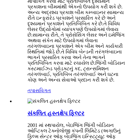
માપાંકિત કરવા માટે પ્રતિબિંબિત દૃશ્યમાન
પ્રકાશના બીમમાંથી એકનો ઉપયોગ કરી શકે છે.
અન્ય અદ્રશ્ય પ્રકાશ બીમ કમ્બાઇનર સામાન્ય
રીતે ઇન્ફ્રારેડ પ્રકાશને પ્રસારિત કરે છે અને
દૃશ્યમાન પ્રકાશને પ્રતિબિંબિત કરે છે.તે વિવિધ
લેસર ઉદ્યોગોમાં વ્યાપકપણે ઉપયોગમાં લેવાય
છે.સામાન્ય રીતે, તે પ્રોસેસિંગ લેસર અને ઇમેજિંગ
અથવા સંકેત માટે ઉપયોગમાં લેવાતા
તરંગલંબાઇના પ્રકાશને એક બીમ અને કાર્યકારી
સ્થિતિમાં જોડે છે.તે વિવિધ બેન્ડની તરંગલંબાઇના
ભાગને પ્રસારિત કરવા અને તેના ભાગને
પ્રતિબિંબિત કરવા માટે રચાયેલ છે.જિંગી બોડિયન
કસ્ટમાઈઝ્ડ પ્રોડક્ટનું કદ, ટ્રાન્સમિશન
તરંગલંબાઈ, પ્રતિબિંબ તરંગલંબાઈ અને ઘટના
કોણ અને અન્ય સેવાઓ પ્રદાન કરી શકે છે.
તપાસ
વિગત
સંકલિત હસ્તક્ષેપ ફિલ્ટર
2001 માં સ્થપાયેલ, બેઇજિંગ જિંગી બોડિયન
ઓપ્ટિકલ ટેક્નોલોજી કંપની લિમિટેડ (અગાઉનું
ફિલ્મ સેન્ટર ઓફ બેઇજિંગ ઇન્સ્ટિટ્યૂટ ઓફ