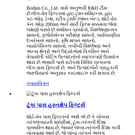
Bodian Co., Ltd. પાસે અનુભવી R&D ટીમ
છે.લોંગ-વેવ ફિલ્ટરમાં હાઇ ટ્રાન્સમિટન્સ, હાઇ
કટ-ઓફ ડેપ્થ, સ્ટીપ ટ્રાન્ઝિશન બેન્ડ, શોર્ટ-વેવ
કેન ઓફ 200nm અને સારી ફિલ્મ મક્કમતા જેવા
લક્ષણો ધરાવે છે.સંશોધન પ્રયોગો, વિશ્લેષણાત્મક
સાધનો, ફ્લોરોસેન્સ પરીક્ષણ સાધનો, પર્યાવરણીય
દેખરેખના સાધનો, કૃષિ માપન સાધનો,
બાયોકેમિકલ સાધનો, તબીબી વિશ્લેષણ અને
અન્ય ક્ષેત્રો અને ઉદ્યોગોમાં વિકસિત અને
વેચાયેલી કોટિંગ ઉત્પાદનોનો વ્યાપકપણે ઉપયોગ
થાય છે.અમારી પાસે સ્ટોકમાં વિવિધ પ્રકારના
લોંગ-પાસ ફિલ્ટર્સ છે, અને ઉત્પાદનોને ગ્રાહકની
જરૂરિયાતો અનુસાર કસ્ટમાઇઝ કરી શકાય છે.
તપાસ
વિગત
ટૂંકા પાસ હસ્તક્ષેપ ફિલ્ટર્સ
શોર્ટ-વેવ પાસ ફિલ્ટરનો અર્થ એ છે કે ચોક્કસ
તરંગલંબાઇની શ્રેણીમાં, ટૂંકા-તરંગની દિશા
પ્રસારિત થાય છે, જ્યારે લાંબા-તરંગની દિશા કાપી
નાખવામાં આવે છે, જે લાંબા તરંગને અલગ