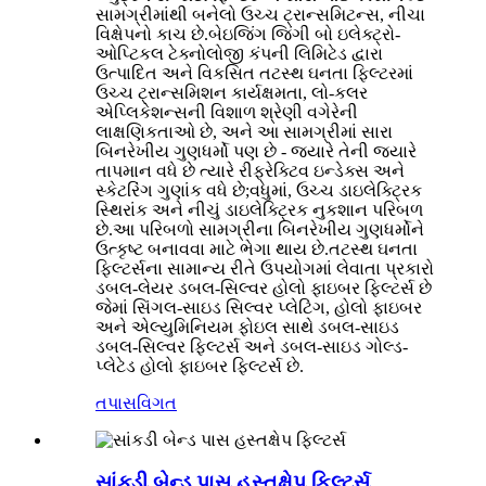
સામગ્રીમાંથી બનેલો ઉચ્ચ ટ્રાન્સમિટન્સ, નીચા
વિક્ષેપનો કાચ છે.બેઇજિંગ જિંગી બો ઇલેક્ટ્રો-
ઓપ્ટિકલ ટેક્નોલોજી કંપની લિમિટેડ દ્વારા
ઉત્પાદિત અને વિકસિત તટસ્થ ઘનતા ફિલ્ટરમાં
ઉચ્ચ ટ્રાન્સમિશન કાર્યક્ષમતા, લો-કલર
એપ્લિકેશન્સની વિશાળ શ્રેણી વગેરેની
લાક્ષણિકતાઓ છે, અને આ સામગ્રીમાં સારા
બિનરેખીય ગુણધર્મો પણ છે - જ્યારે તેની જ્યારે
તાપમાન વધે છે ત્યારે રીફ્રેક્ટિવ ઇન્ડેક્સ અને
સ્કેટરિંગ ગુણાંક વધે છે;વધુમાં, ઉચ્ચ ડાઇલેક્ટ્રિક
સ્થિરાંક અને નીચું ડાઇલેક્ટ્રિક નુકશાન પરિબળ
છે.આ પરિબળો સામગ્રીના બિનરેખીય ગુણધર્મોને
ઉત્કૃષ્ટ બનાવવા માટે ભેગા થાય છે.તટસ્થ ઘનતા
ફિલ્ટર્સના સામાન્ય રીતે ઉપયોગમાં લેવાતા પ્રકારો
ડબલ-લેયર ડબલ-સિલ્વર હોલો ફાઇબર ફિલ્ટર્સ છે
જેમાં સિંગલ-સાઇડ સિલ્વર પ્લેટિંગ, હોલો ફાઇબર
અને એલ્યુમિનિયમ ફોઇલ સાથે ડબલ-સાઇડ
ડબલ-સિલ્વર ફિલ્ટર્સ અને ડબલ-સાઇડ ગોલ્ડ-
પ્લેટેડ હોલો ફાઇબર ફિલ્ટર્સ છે.
તપાસ
વિગત
સાંકડી બેન્ડ પાસ હસ્તક્ષેપ ફિલ્ટર્સ