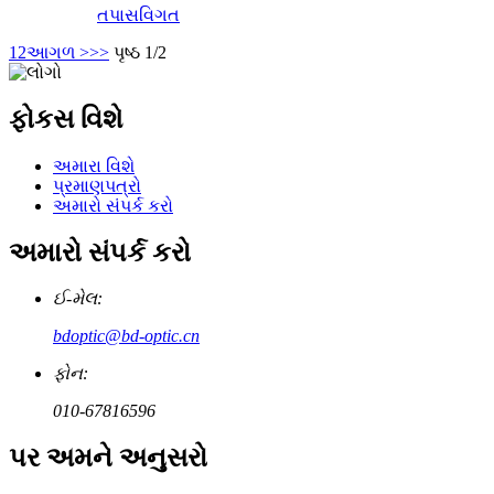
તપાસ
વિગત
1
2
આગળ >
>>
પૃષ્ઠ 1/2
ફોકસ વિશે
અમારા વિશે
પ્રમાણપત્રો
અમારો સંપર્ક કરો
અમારો સંપર્ક કરો
ઈ-મેલ:
bdoptic@bd-optic.cn
ફોન:
010-67816596
પર અમને અનુસરો