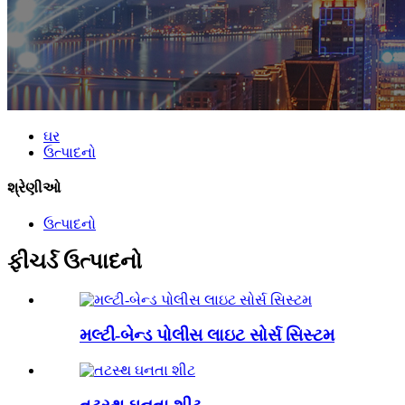
ઘર
ઉત્પાદનો
શ્રેણીઓ
ઉત્પાદનો
ફીચર્ડ ઉત્પાદનો
મલ્ટી-બેન્ડ પોલીસ લાઇટ સોર્સ સિસ્ટમ