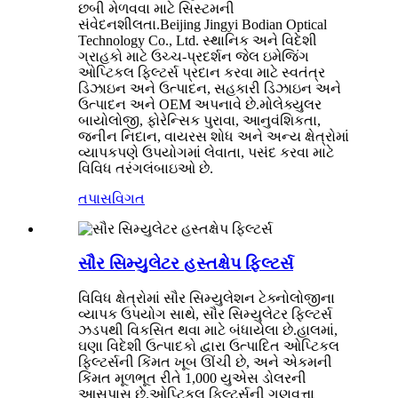
છબી મેળવવા માટે સિસ્ટમની
સંવેદનશીલતા.Beijing Jingyi Bodian Optical
Technology Co., Ltd. સ્થાનિક અને વિદેશી
ગ્રાહકો માટે ઉચ્ચ-પ્રદર્શન જેલ ઇમેજિંગ
ઓપ્ટિકલ ફિલ્ટર્સ પ્રદાન કરવા માટે સ્વતંત્ર
ડિઝાઇન અને ઉત્પાદન, સહકારી ડિઝાઇન અને
ઉત્પાદન અને OEM અપનાવે છે.મોલેક્યુલર
બાયોલોજી, ફોરેન્સિક પુરાવા, આનુવંશિકતા,
જનીન નિદાન, વાયરસ શોધ અને અન્ય ક્ષેત્રોમાં
વ્યાપકપણે ઉપયોગમાં લેવાતા, પસંદ કરવા માટે
વિવિધ તરંગલંબાઇઓ છે.
તપાસ
વિગત
સૌર સિમ્યુલેટર હસ્તક્ષેપ ફિલ્ટર્સ
વિવિધ ક્ષેત્રોમાં સૌર સિમ્યુલેશન ટેક્નોલોજીના
વ્યાપક ઉપયોગ સાથે, સૌર સિમ્યુલેટર ફિલ્ટર્સ
ઝડપથી વિકસિત થવા માટે બંધાયેલા છે.હાલમાં,
ઘણા વિદેશી ઉત્પાદકો દ્વારા ઉત્પાદિત ઓપ્ટિકલ
ફિલ્ટર્સની કિંમત ખૂબ ઊંચી છે, અને એકમની
કિંમત મૂળભૂત રીતે 1,000 યુએસ ડોલરની
આસપાસ છે.ઓપ્ટિકલ ફિલ્ટર્સની ગુણવત્તા