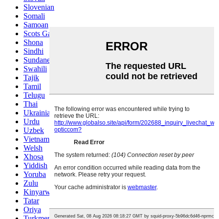
Slovenian
Somali
Samoan
Scots Gaelic
Shona
Sindhi
Sundanese
Swahili
Tajik
Tamil
Telugu
Thai
Ukrainian
Urdu
Uzbek
Vietnamese
Welsh
Xhosa
Yiddish
Yoruba
Zulu
Kinyarwanda
Tatar
Oriya
Turkmen