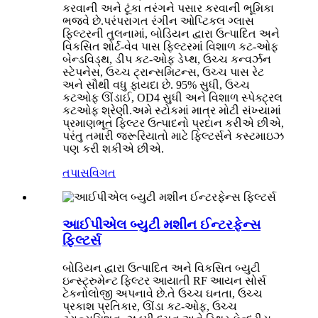
કરવાની અને ટૂંકા તરંગને પસાર કરવાની ભૂમિકા
ભજવે છે.પરંપરાગત રંગીન ઓપ્ટિકલ ગ્લાસ
ફિલ્ટરની તુલનામાં, બોડિયન દ્વારા ઉત્પાદિત અને
વિકસિત શોર્ટ-વેવ પાસ ફિલ્ટરમાં વિશાળ કટ-ઓફ
બેન્ડવિડ્થ, ડીપ કટ-ઓફ ડેપ્થ, ઉચ્ચ કન્વર્ઝન
સ્ટેપનેસ, ઉચ્ચ ટ્રાન્સમિટન્સ, ઉચ્ચ પાસ રેટ
અને સૌથી વધુ ફાયદા છે. 95% સુધી, ઉચ્ચ
કટઓફ ઊંડાઈ, OD4 સુધી અને વિશાળ સ્પેક્ટ્રલ
કટઓફ શ્રેણી.અમે સ્ટોકમાં માત્ર મોટી સંખ્યામાં
પ્રમાણભૂત ફિલ્ટર ઉત્પાદનો પ્રદાન કરીએ છીએ,
પરંતુ તમારી જરૂરિયાતો માટે ફિલ્ટર્સને કસ્ટમાઇઝ
પણ કરી શકીએ છીએ.
તપાસ
વિગત
આઈપીએલ બ્યુટી મશીન ઈન્ટરફેન્સ
ફિલ્ટર્સ
બોડિયન દ્વારા ઉત્પાદિત અને વિકસિત બ્યુટી
ઇન્સ્ટ્રુમેન્ટ ફિલ્ટર આયાતી RF આયન સોર્સ
ટેકનોલોજી અપનાવે છે.તે ઉચ્ચ ઘનતા, ઉચ્ચ
પ્રકાશ પ્રતિકાર, ઊંડા કટ-ઓફ, ઉચ્ચ