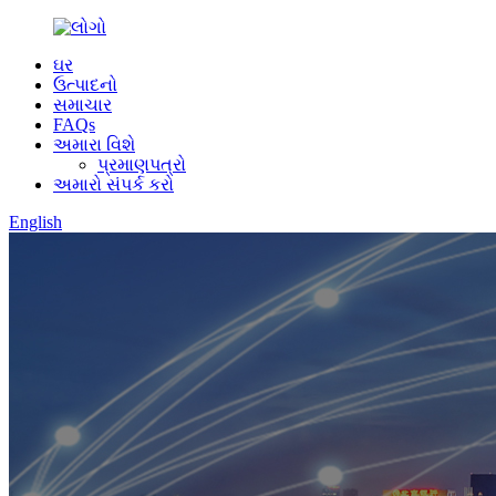
ઘર
ઉત્પાદનો
સમાચાર
FAQs
અમારા વિશે
પ્રમાણપત્રો
અમારો સંપર્ક કરો
English