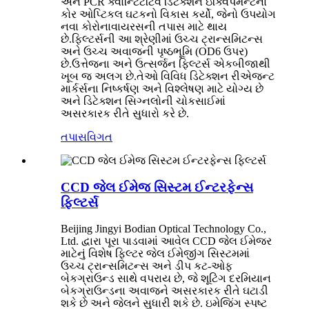
અને PCR ક્વોન્ટિટેટિવ ​​ડિટેક્શન ઇક્વિપમેન્ટના
કોર ઓપ્ટિકલ ઘટકનો વિકાસ કર્યો, જેનો ઉપયોગ
નવા કોરોનાવાયરસની તપાસ માટે થાય
છે.ફિલ્ટર્સની આ શ્રેણીમાં ઉચ્ચ ટ્રાન્સમિટન્સ
અને ઉચ્ચ અવાજની પૃષ્ઠભૂમિ (OD6 ઉપર)
છે.ઉત્તેજના અને ઉત્સર્જન ફિલ્ટર્સ એકબીજાથી
ખૂબ જ અલગ છે.તેઓ વિવિધ ડિટેક્શન રીએજન્ટ
માર્કર્સના નિષ્કર્ષણ અને વિશ્લેષણ માટે યોગ્ય છે
અને ડિટેક્શન સિગ્નલોની ચોકસાઈમાં
અસરકારક રીતે સુધારો કરે છે.
તપાસ
વિગત
CCD જેલ ઈમેજ સિસ્ટમ ઈન્ટરફેન્સ
ફિલ્ટર્સ
Beijing Jingyi Bodian Optical Technology Co.,
Ltd. દ્વારા પૂરા પાડવામાં આવેલ CCD જેલ ઈમેજર
માટેનું વિશેષ ફિલ્ટર જેલ ઈમેજીંગ સિસ્ટમમાં
ઉચ્ચ ટ્રાન્સમિટન્સ અને ડીપ કટ-ઓફ
બેકગ્રાઉન્ડ સાથે વપરાય છે, જે શૂટિંગ દરમિયાન
બેકગ્રાઉન્ડના અવાજને અસરકારક રીતે ઘટાડી
શકે છે અને જેલને સુધારી શકે છે. ઇમેજિંગ સ્પષ્ટ