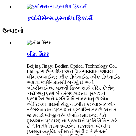
ફ્લોરોસેન્સ હસ્તક્ષેપ ફિલ્ટર્સ
ઉત્પાદનો
બીમ મિરર
Beijing Jingyi Bodian Optical Technology Co.,
Ltd. દ્વારા ઉત્પાદિત અને વિકસાવવામાં આવેલ
બીમ કમ્બાઈનર ઝીંક સેલેનાઈડ, ઝીંક સેલેનાઈડ
અથવા જર્મેનિયમથી બનેલું છે અને
ઓપ્ટીમાઈઝ્ડ પાતળી ફિલ્મ સાથે કોટેડ છે.તેનું
કાર્ય અનુક્રમે બે તરંગલંબાઇના પ્રકાશને
પ્રસારિત અને પ્રતિબિંબિત કરવાનું છે.એક
ઓપ્ટિકલ પાથમાં સંયુક્ત.બીમ કમ્બાઇનર એક
તરંગલંબાઇના પ્રકાશને પ્રસારિત કરે છે અને તે
જ સમયે બીજી તરંગલંબાઇ (સામાન્ય રીતે
દૃશ્યમાન પ્રકાશ) ના પ્રકાશને પ્રતિબિંબિત કરે
છે.તે વિવિધ તરંગલંબાઇના પ્રકાશના બે બીમ
(અથવા બહુવિધ બીમ) ને જોડી શકે છે અને