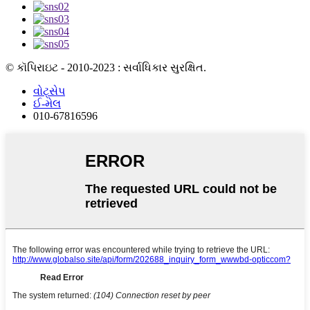
© કૉપિરાઇટ - 2010-2023 : સર્વાધિકાર સુરક્ષિત.
વોટ્સેપ
ઈ-મેલ
010-67816596